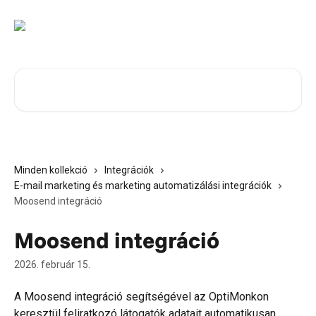
Ugrás a fő tartalomra
Cikkek keresése…
Minden kollekció
Integrációk
E-mail marketing és marketing automatizálási integrációk
Moosend integráció
Moosend integráció
2026. február 15.
A Moosend integráció segítségével az OptiMonkon 
keresztül feliratkozó látogatók adatait automatikusan 