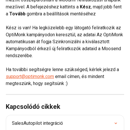
mezőivel. A befejezéshez kattints a 
Kész
, majd jobb fent 
a 
Tovább
 gombra a beállítások mentéséhez
Kész is van! Ha legközelebb egy látogató feliratkozik az 
OptiMonk kampányodon keresztül, az adatai Az OptiMonk 
automatikusan át fogja Szinkronizálni a kiválasztott 
Kampányodból érkező új feliratkozók adataid a Moosend 
rendszerébe.
Ha további segítségre lenne szükséged, kérlek jelezd a 
support@optimonk.com
 email címen, és mindent 
megteszünk, hogy segítsünk :)
Kapcsolódó cikkek
SalesAutopilot integráció