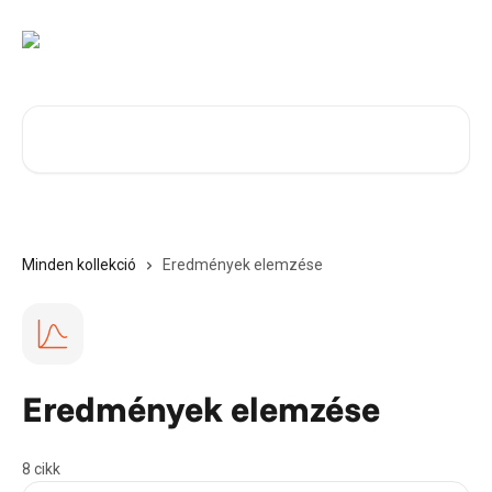
Ugrás a fő tartalomra
Cikkek keresése…
Minden kollekció
Eredmények elemzése
Eredmények elemzése
8 cikk