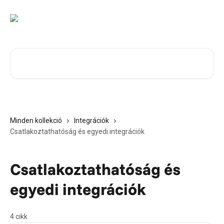
Ugrás a fő tartalomra
Cikkek keresése…
Minden kollekció
Integrációk
Csatlakoztathatóság és egyedi integrációk
Csatlakoztathatóság és
egyedi integrációk
4 cikk