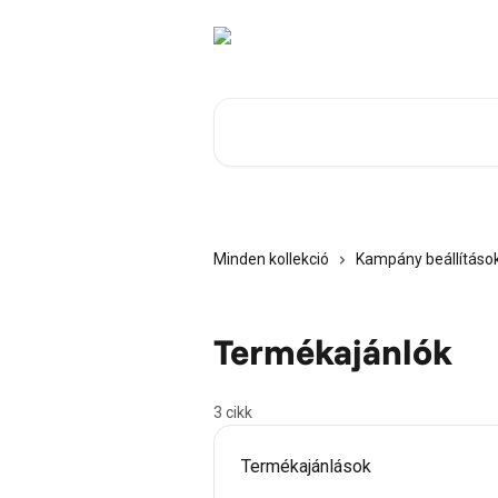
Ugrás a fő tartalomra
Cikkek keresése…
Minden kollekció
Kampány beállításo
Termékajánlók
3 cikk
Termékajánlások