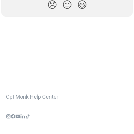
😞
😐
😃
OptiMonk Help Center