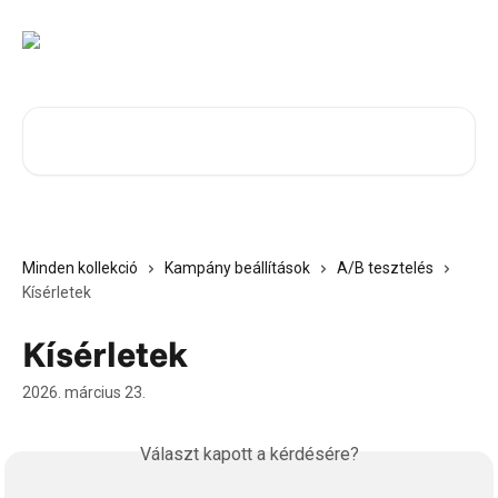
Ugrás a fő tartalomra
Cikkek keresése…
Minden kollekció
Kampány beállítások
A/B tesztelés
Kísérletek
Kísérletek
2026. március 23.
Választ kapott a kérdésére?