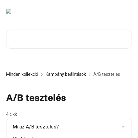
Ugrás a fő tartalomra
Cikkek keresése…
Minden kollekció
Kampány beállítások
A/B tesztelés
A/B tesztelés
4 cikk
Mi az A/B tesztelés?