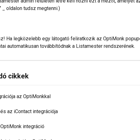
stamester admin felületén létre kell hozni ezt a mezőt, amelyet a
”
 _ oldalon tudsz megtenni.)
z! Ha legközelebb egy látogató feliratkozik az OptiMonk popu
atai automatikusan továbbítódnak a Listamester rendszerének.
dó cikkek
grációja az OptiMonkkal
és az iContact integrációja
 OptiMonk integráció