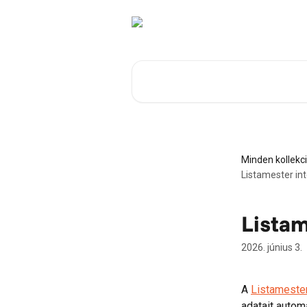
Ugrás a fő tartalomra
Cikkek keresése…
Minden kollekc
Listamester in
Listam
2026. június 3.
A 
Listameste
adatait autom