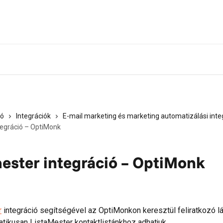
ió
Integrációk
E-mail marketing és marketing automatizálási inte
tegráció – OptiMonk
ester integráció – OptiMonk
r
 integráció segítségével az OptiMonkon keresztül feliratkozó l
atikusan ListaMester kontaktlistánkhoz adhatjuk.