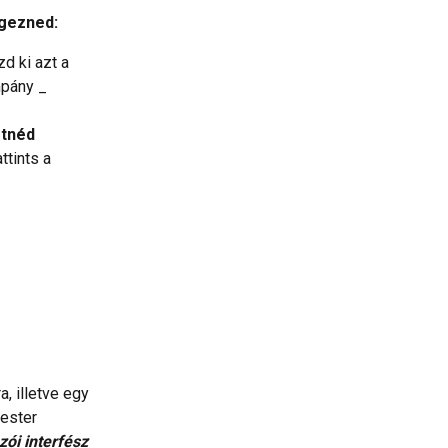
égezned:
d ki azt a 
mpány _ 
tnéd 
tints a 
, illetve egy 
ester 
ói interfész 