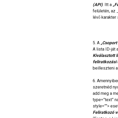
(API)
. Itt a 
„F
felületén, az 
lévő karakter
5. A 
„Csoport 
A lista ID-ját
Kiválasztott 
feliratkozási
beilleszteni 
6. Amennyiben
szeretnéd nyo
add meg a mez
type=”text”
style=””> ese
Feliratkozó 