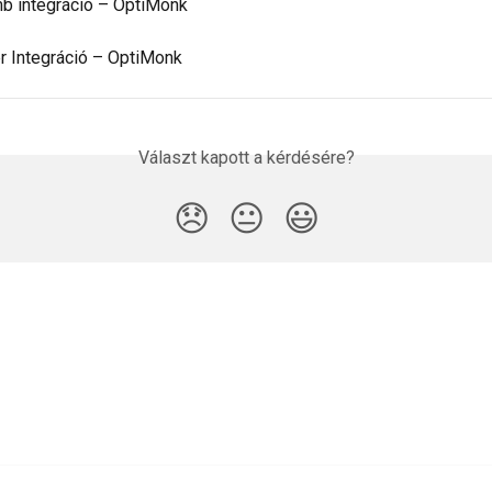
 integráció – OptiMonk
r Integráció – OptiMonk
Választ kapott a kérdésére?
😞
😐
😃