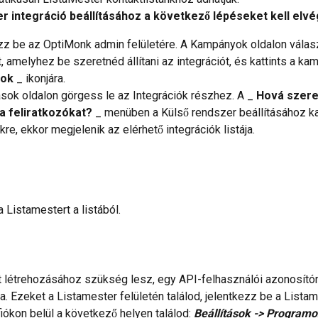
r integráció beállításához a következő lépéseket kell elv
zz be az OptiMonk admin felületére. A Kampányok oldalon válasz
 amelyhez be szeretnéd állítani az integrációt, és kattints a ka
sok
 _ ikonjára.
ások oldalon görgess le az Integrációk részhez. A _ 
Hová szere
 a feliratkozókat?
 _ menüben a Külső rendszer beállításához kat
nkre, ekkor megjelenik az elérhető integrációk listája.
a Listamestert a listából.
t létrehozásához szükség lesz, egy API-felhasználói azonosítóra
ra. Ezeket a Listamester felületén találod, jelentkezz be a Listam
iókon belül a következő helyen találod: 
Beállítások -> Programoz