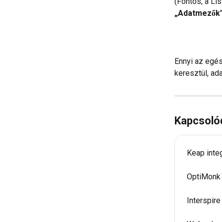
(Fontos, a Li
„Adatmezők
Ennyi az egés
keresztül, ad
Kapcsoló
Keap inte
OptiMonk 
Interspire