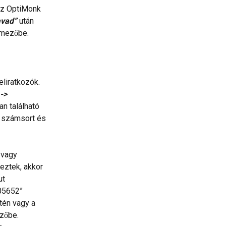
az OptiMonk 
avad”
 után 
 mezőbe.
eliratkozók. 
-> 
an található 
ti számsort és 
 vagy 
eztek, akkor 
t  
5652” 
tén vagy a 
zőbe. 