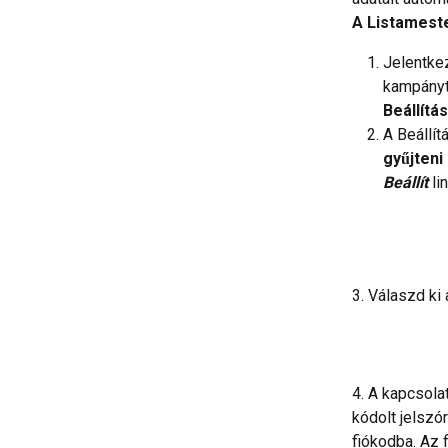
A Listameste
Jelentke
kampányt,
Beállítá
A Beállít
gyűjteni
Beállít
 li
3. Válaszd ki 
4. A kapcsola
kódolt jelszó
fiókodba. Az f