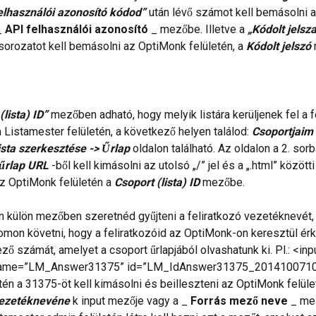
elhasználói azonosító kódod”
 után lévő számot kell bemásolni 
_ 
API felhasználói azonosító
 _ mezőbe. Illetve a 
„Kódolt jelsz
 sorozatot kell bemásolni az OptiMonk felületén, a 
Kódolt jelszó
(lista) ID”
 mezőben adható, hogy melyik listára kerüljenek fel a f
 a Listamester felületén, a következő helyen találod: 
Csoportjaim 
lista szerkesztése -> Űrlap
 oldalon található. Az oldalon a 2. sorb
 űrlap URL
 -ből kell kimásolni az utolsó „/” jel és a „.html” közöt
az OptiMonk felületén a 
Csoport (lista) ID
 mezőbe.
 külön mezőben szeretnéd gyűjteni a feliratkozó vezetéknevét,
mon követni, hogy a feliratkozóid az OptiMonk-on keresztül érk
ő számát, amelyet a csoport űrlapjából olvashatunk ki. Pl.: <inpu
 name=”LM_Answer31375” id=”LM_IdAnswer31375_2014100710
tén a 31375-öt kell kimásolni és beilleszteni az OptiMonk felüle
vezetéknevéne
 k input mezője vagy a _ 
Forrás mező neve
 _ me